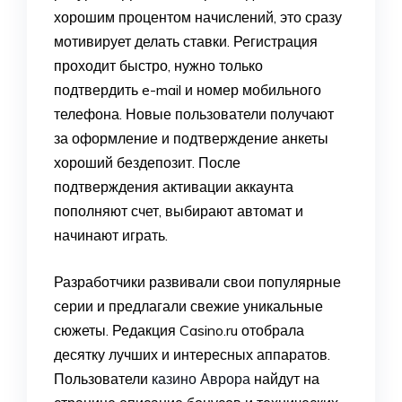
хорошим процентом начислений, это сразу
мотивирует делать ставки. Регистрация
проходит быстро, нужно только
подтвердить e-mail и номер мобильного
телефона. Новые пользователи получают
за оформление и подтверждение анкеты
хороший бездепозит. После
подтверждения активации аккаунта
пополняют счет, выбирают автомат и
начинают играть.
Разработчики развивали свои популярные
серии и предлагали свежие уникальные
сюжеты. Редакция Casino.ru отобрала
десятку лучших и интересных аппаратов.
Пользователи
казино Аврора
найдут на