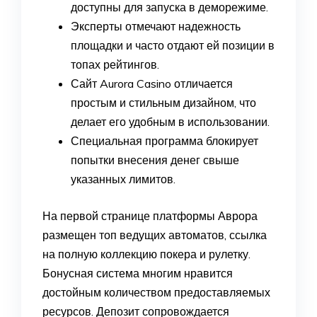
доступны для запуска в деморежиме.
Эксперты отмечают надежность
площадки и часто отдают ей позиции в
топах рейтингов.
Сайт Aurora Casino отличается
простым и стильным дизайном, что
делает его удобным в использовании.
Специальная программа блокирует
попытки внесения денег свыше
указанных лимитов.
На первой странице платформы Аврора
размещен топ ведущих автоматов, ссылка
на полную коллекцию покера и рулетку.
Бонусная система многим нравится
достойным количеством предоставляемых
ресурсов. Депозит сопровождается