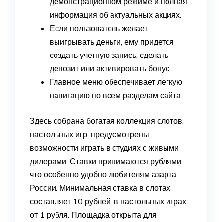
демонстрационном режиме и полная
информация об актуальных акциях.
Если пользователь желает
выигрывать деньги, ему придется
создать учетную запись, сделать
депозит или активировать бонус.
Главное меню обеспечивает легкую
навигацию по всем разделам сайта.
Здесь собрана богатая коллекция слотов,
настольных игр, предусмотрены
возможности играть в студиях с живыми
дилерами. Ставки принимаются рублями,
что особенно удобно любителям азарта
России. Минимальная ставка в слотах
составляет 10 рублей, в настольных играх
от 1 рубля. Площадка открыта для