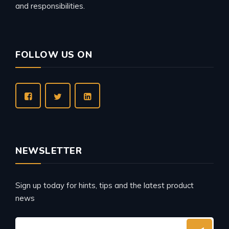
and responsibilities.
FOLLOW US ON
NEWSLETTER
Sign up today for hints, tips and the latest product
news