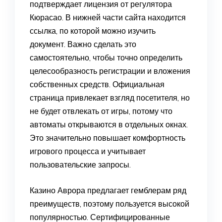
подтверждает лицензия от регулятора
Кюрасао. В нижней части сайта находится
ссылка, по которой можно изучить
документ. Важно сделать это
самостоятельно, чтобы точно определить
целесообразность регистрации и вложения
собственных средств. Официальная
страница привлекает взгляд посетителя, но
не будет отвлекать от игры, потому что
автоматы открываются в отдельных окнах.
Это значительно повышает комфортность
игрового процесса и учитывает
пользовательские запросы.
Казино Аврора предлагает гемблерам ряд
преимуществ, поэтому пользуется высокой
популярностью. Сертифицированные