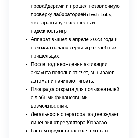
провайдерами и прошел независимую
проверку лабораторией iTech Labs,
что гарантирует честность и
надежность игр.
Аппарат вышел в апреле 2023 года и
положил начало серии игр о злобных
пришельцах.
После подтверждения активации
аккаунта пополняют счет, выбирают
автомат и начинают играть.
Площадка открыта для пользователей
с любыми финансовыми
возможностями.
Легальность оператора подтверждает
лицензия от регулятора Кюрасао.
Гостям предоставляются слоты в