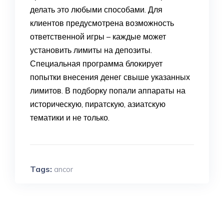
делать это любыми способами. Для
клиентов предусмотрена возможность
ответственной игры – каждые может
установить лимиты на депозиты.
Специальная программа блокирует
попытки внесения денег свыше указанных
лимитов. В подборку попали аппараты на
историческую, пиратскую, азиатскую
тематики и не только.
Tags:
ancor