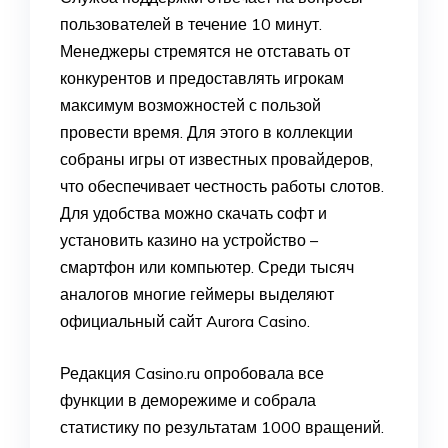
пользователей в течение 10 минут.
Менеджеры стремятся не отставать от
конкурентов и предоставлять игрокам
максимум возможностей с пользой
провести время. Для этого в коллекции
собраны игры от известных провайдеров,
что обеспечивает честность работы слотов.
Для удобства можно скачать софт и
установить казино на устройство –
смартфон или компьютер. Среди тысяч
аналогов многие геймеры выделяют
официальный сайт Aurora Casino.
Редакция Casino.ru опробовала все
функции в деморежиме и собрала
статистику по результатам 1000 вращений.