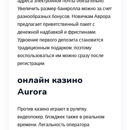
адреса электронной почты обязательно.
Увеличить размер банкролла можно за счет
разнообразных бонусов. Новичкам Аврора
предлагает приветственный пакет с
денежной надбавкой и фриспинами.
Удвоение первого депозита становится
традиционным подарком, поэтому
воспользоваться им можно сразу после
регистрации.
онлайн казино
Aurora
Против казино играют в рулетку,
видеопокер, блэкджек также в реальном
времени. Легальность оператора