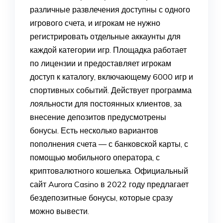
различные развлечения доступны с одного
игрового счета, и игрокам не нужно
регистрировать отдельные аккаунты для
каждой категории игр. Площадка работает
по лицензии и предоставляет игрокам
доступ к каталогу, включающему 6000 игр и
спортивных событий. Действует программа
лояльности для постоянных клиентов, за
внесение депозитов предусмотрены
бонусы. Есть несколько вариантов
пополнения счета — с банковской карты, с
помощью мобильного оператора, с
криптовалютного кошелька. Официальный
сайт Aurora Casino в 2022 году предлагает
бездепозитные бонусы, которые сразу
можно вывести.